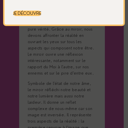
qui dérange autant qu’il fascine. Il
peut être source d’illusion, de
JE DÉCOUVRE
narcissisme et d’amour-propre ou à
l’inverse, révélateur de la plus
pure vérité. Grâce au miroir, nous
devons affronter la réalité en
ouvrant les yeux sur tous les
aspects qui composent notre être.
Le miroir ouvre une réflexion
intéressante, notamment sur le
rapport du Moi à l’autre, sur nos
ennemis et sur le pire d’entre eux.
Symbole de l’état de notre âme,
le miroir réfléchi notre beauté et
notre lumière mais aussi notre
laideur. Il donne un reflet
complexe de nous-même car son
image est inversée. Il représente
trois aspects de la réalité : la
première renvoie à l’image que