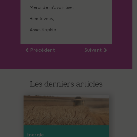
Merci de m’avoir lue.
Bien à vous,
Anne-Sophie
Précédent
Suivant
Les derniers articles
Énergie
Éne