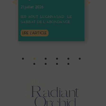
21 juillet 2026
16 j
1ER AOÛT. LUGHNASAD : LE
PLE
SABBAT DE L’ABONDANCE
SOU
LIRE L'ARTICLE
LIR