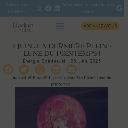
Suivez mon
Découvrez les avis de mes
actualité :
clients :
ABONNEZ-VOUS
11 JUIN : LA DERNIÈRE PLEINE
LUNE DU PRINTEMPS !
Énergie
,
Spiritualité
03, Juin, 2025
Accueil
🌈
Blog
🌈
11 juin : la dernière Pleine Lune du
printemps !