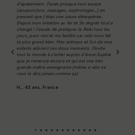
d’apaisement. J’avais presque tout essayé
r
(acupuncture, massages, sophrologie…) en
p
pensant que j’étais une cause désespérée.
d
Depuis mon initiation au 1er et 2e degrés tout a
f
changé ! J’essaie de pratiquer le Reiki tous les
s
jours, pour moi et ma famille car cela nous fait
le plus grand bien. Mes animaux et l’un de mes
M
enfants adorent ces doux moments. J’invite
tout le monde à s’initier auprès d’Anne-Sophie
que je remercie encore et qui est une très
grande maître-enseignante (même si elle ne
vous le dira jamais comme ça)
H., 45 ans, France