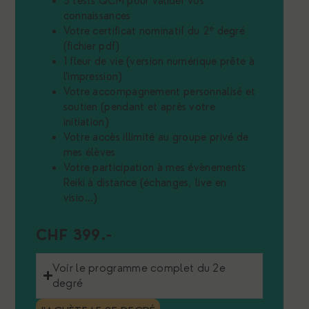
3 tests QCM pour valider vos
connaissances
e
Votre certificat nominatif du 2
degré
(fichier pdf)
1 fleur de vie (version numérique prête à
l’impression)
Votre accompagnement personnalisé et
soutien (pendant et après votre
initiation)
Votre accès illimité au groupe privé de
mes élèves
Votre participation à mes évènements
Reiki à distance (échanges, live en
visio…)
CHF 399.-
Voir le programme complet du 2e
degré