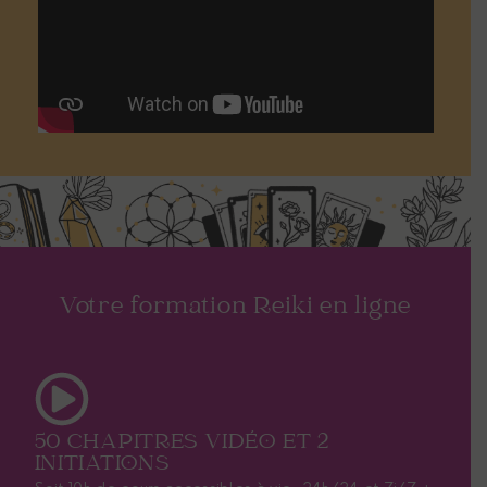
Votre formation Reiki en ligne
50 CHAPITRES VIDÉO ET 2
INITIATIONS