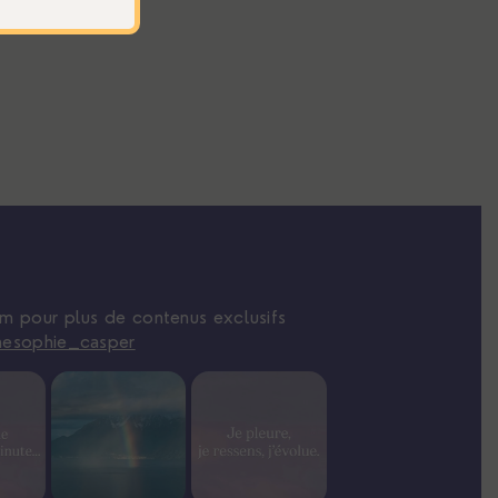
am pour plus de contenus exclusifs
nesophie_casper