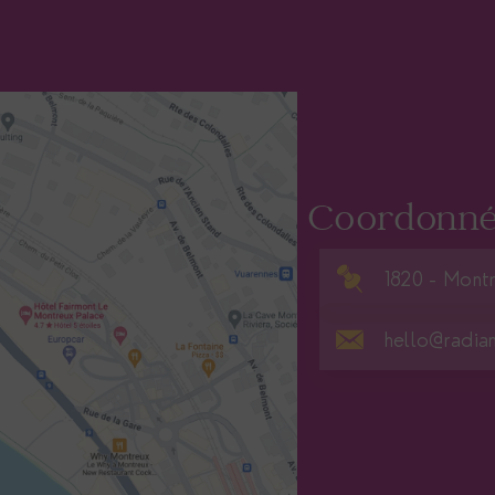
Coordonné
1820 - Montr
hello@radia