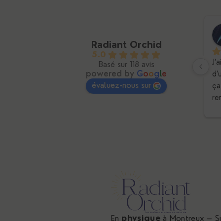
Radiant Orchid
5.0
J’
Basé sur 118 avis
powered by
G
o
o
g
l
e
d’
évaluez-nous sur
ça
ren
co
c’
de
pas
en
trè
av
ra
vr
pe
En
physique
à Montreux – Su