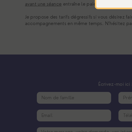
avant une séance
entraîne le paiement complet d
Je propose des tarifs dégressifs si vous désirez f
accompagnements en même temps. N’hésitez pas 
Écrivez-moi ici 