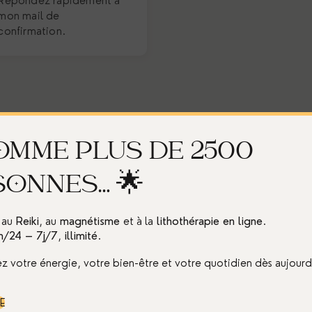
Répondez rapidement à
mon mail de
confirmation.
OMME PLUS DE 2500
SONNES… 🌟
 au
Reiki
, au
magnétisme
et à la
lithothérapie
en ligne
.
Profitez de votre séance
h/24 – 7j/7
,
illimité
.
en présentiel ou à
distance !
z votre énergie, votre bien-être et votre quotidien dès aujourd
E
, une annulation
48h et moins