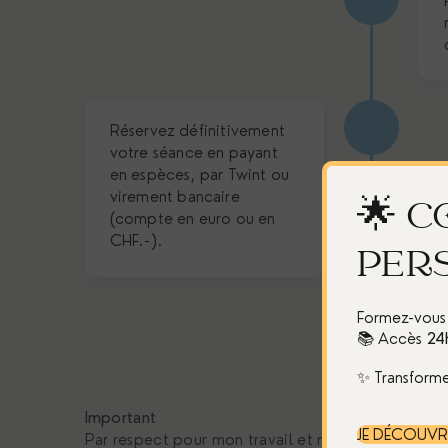
Réservez définitivement
votre séance en payant
en espèces, par Twint ou
virement bancaire
🌟 C
(compte en euro ou en
CHF.-).
PER
Formez-vous
📚 Accès
24
✨ Transforme
Important
JE DÉCOUVR
Par respect pour mon travail et mon organisation