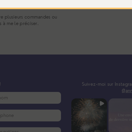
e cette dernière.
aire plusieurs commandes ou
à me le préciser.
!
Suivez-moi sur Instagr
@an