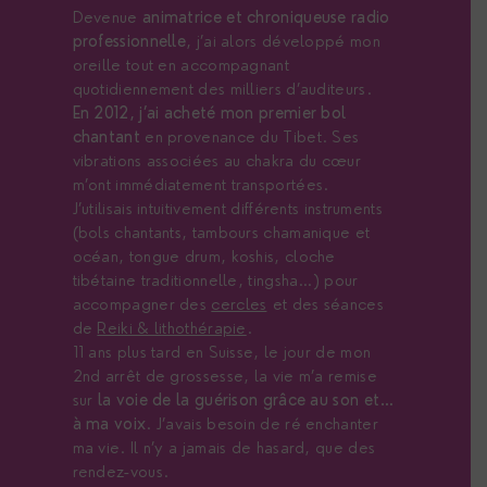
Devenue
animatrice et chroniqueuse radio
professionnelle
, j’ai alors développé mon
oreille tout en accompagnant
quotidiennement des milliers d’auditeurs.
En 2012, j’ai acheté mon premier bol
chantant
en provenance du Tibet. Ses
vibrations associées au chakra du cœur
m’ont immédiatement transportées.
J’utilisais intuitivement différents instruments
(bols chantants, tambours chamanique et
océan, tongue drum, koshis, cloche
tibétaine traditionnelle, tingsha…) pour
accompagner des
cercles
et des séances
de
Reiki & lithothérapie
.
11 ans plus tard en Suisse, le jour de mon
2nd arrêt de grossesse, la vie m’a remise
sur
la voie de la guérison grâce au son et…
à ma voix
. J’avais besoin de ré enchanter
ma vie. Il n’y a jamais de hasard, que des
rendez-vous.