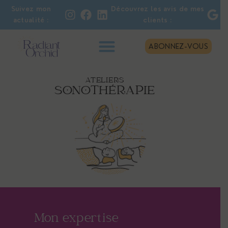
Suivez mon
Découvrez les avis de mes
actualité :
clients :
ABONNEZ-VOUS
ATELIERS
SONOTHÉRAPIE
Mon expertise