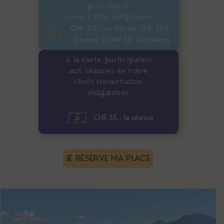
prix réduit
(réservation obligatoire)
CHF 312.- au lieu de CHF 550.-
(revient à CHF 52- la séance)
À la carte, participation
aux séances de votre
choix (réservation
obligatoire)
CHF 55.- la séance
JE RÉSERVE MA PLACE