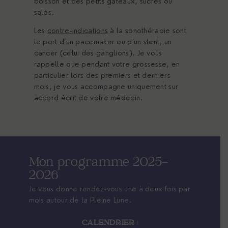
boisson et des petits gâteaux, sucrés ou
salés.
Les
contre-indications
à la sonothérapie sont
le port d’un pacemaker ou d’un stent, un
cancer (celui des ganglions). Je vous
rappelle que pendant votre grossesse, en
particulier lors des premiers et derniers
mois, je vous accompagne uniquement sur
accord écrit de votre médecin.
Mon programme 2025-
2026
Je vous donne rendez-vous une à deux fois par
mois autour de la Pleine Lune.
CALENDRIER :