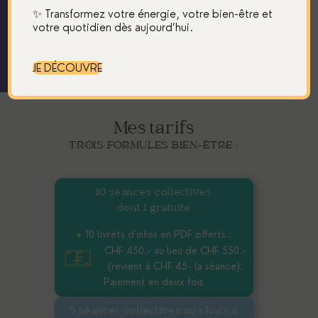
✨ Transformez votre énergie, votre bien-être et
votre quotidien dès aujourd’hui.
Jeudi 2 à 19h30 et-ou dimanche 5 juillet
2026 à 17h (Pleine Lune en Capricorne)
JE DÉCOUVRE
Mes tarifs
TROIS FORMULES BIEN-ÊTRE :
10 séances collectives
dont 1 gratuite
+ 10 livrets d'infos en PDF offerts :
CHF 450.- au lieu de CHF 550.-
(revient à CHF 45- la séance).
Paiement en deux fois
5 séances collectives au choix à