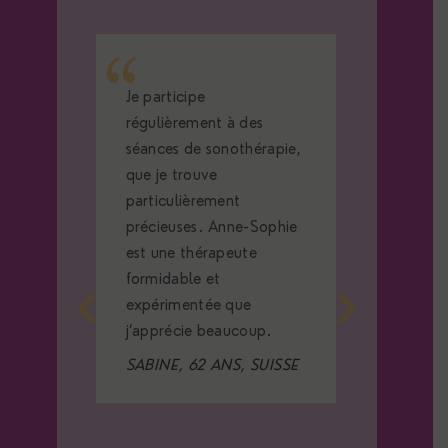
n
Je participe
Magnifiq
e et ce
régulièrement à des
connexio
séances de sonothérapie,
et vibrat
rations
que je trouve
permis 
yager
particulièrement
reconnec
s tout
précieuses. Anne-Sophie
même. U
est une thérapeute
et il est 
s
formidable et
espéranc
expérimentée que
JESSICA,
j’apprécie beaucoup.
Sophie
SABINE, 62 ANS, SUISSE
rès
nte et
i rend