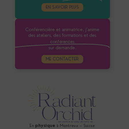
EN SAVOIR PLUS
Conférencière et animatrice, j’anime
des ateliers, des formations et des
conférences
sur demande.
ME CONTACTER
En
physique
à Montreux – Suisse