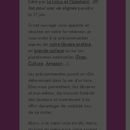
Édité par
Le Lotus et l’Éléphant
,
20
lois pour une vie alignée
paraîtra
le 17 juin.
Si cet ouvrage vous appelle et
résonne en votre for intérieur, je
vous invite à le précommander
auprès de
votre libraire préféré
,
en
grande surface
ou sur les
plateformes habituelles (
Fnac
,
Cultura
,
Amazon
…).
Les précommandes jouent un rôle
déterminant dans la vie d’un livre.
Elles nous permettent, les libraires
et moi-même, de mesurer l’intérêt
des lecteurs et contribuent à lui
offrir davantage de visibilité lors
de sa sortie.
Alors, si le cœur vous en dit, merci
du fond du cœur pour votre soutien