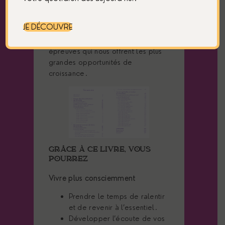
appliquées concrètement au
quotidien, dans les moments
JE DÉCOUVRE
lumineux comme dans les périodes
plus difficiles. Souvent, ce sont les
épreuves qui nous offrent les plus
grandes opportunités de
croissance.
GRÂCE À CE LIVRE, VOUS
POURREZ
Vivre plus consciemment
Prendre le temps de ralentir
et de revenir à l’essentiel.
Développer l’écoute de vos