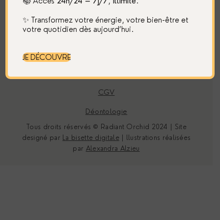
📚 Accès
24h/24 – 7j/7
,
illimité
.
Restons en contact
✨ Transformez votre énergie, votre bien-être et
votre quotidien dès aujourd’hui.
Mentions légales
JE DÉCOUVRE
Politique de confidentialité
CGV
Déontologie
Tous droits réservés © Radiant Orchid 2024 | Site
designé par
La bisette digitale
| llustrations réalisées
par
Alexandra Alzieu