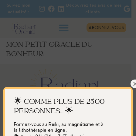
Suivez mon
Découvrez les avis de mes
actualité :
clients :
ABONNEZ-VOUS
MON PETIT ORACLE DU
BONHEUR
🌟 COMME PLUS DE 2500
PERSONNES… 🌟
En
physique
à Montreux – Suisse
Et
à distance
, partout ailleurs.
Formez-vous au
Reiki
, au
magnétisme
et à
hello@radiant-orchid.com
la
lithothérapie
en ligne
.