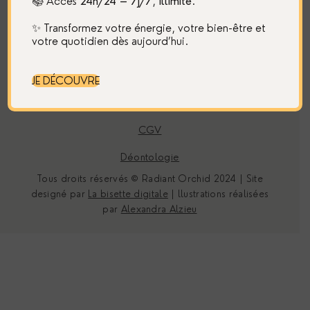
📚 Accès
24h/24 – 7j/7
,
illimité
.
Restons en contact
✨ Transformez votre énergie, votre bien-être et
votre quotidien dès aujourd’hui.
Mentions légales
JE DÉCOUVRE
Politique de confidentialité
CGV
Déontologie
Tous droits réservés © Radiant Orchid 2024 | Site
designé par
La bisette digitale
| llustrations réalisées
par
Alexandra Alzieu