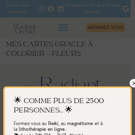
Suivez mon
Découvrez les avis de mes
actualité :
clients :
ABONNEZ-VOUS
MES CARTES ORACLE À
COLORIER – FLEURS
🌟 COMME PLUS DE 2500
PERSONNES… 🌟
En
physique
à Montreux – Suisse
Et
à distance
, partout ailleurs.
Formez-vous au
Reiki
, au
magnétisme
et à
hello@radiant-orchid.com
la
lithothérapie
en ligne
.