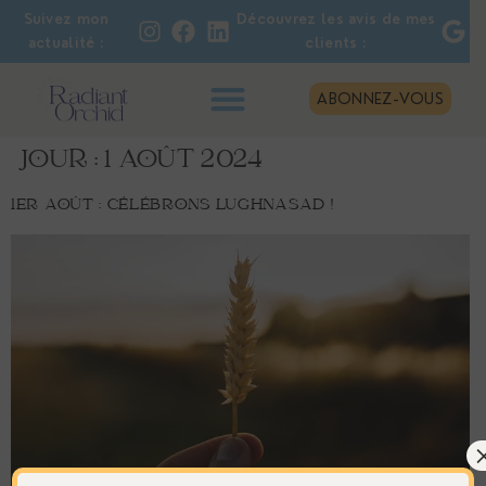
Suivez mon
Découvrez les avis de mes
actualité :
clients :
ABONNEZ-VOUS
JOUR :
1 AOÛT 2024
1ER AOÛT : CÉLÉBRONS LUGHNASAD !