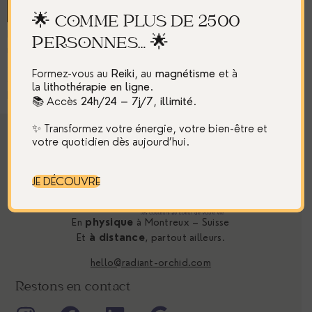
🌟 COMME PLUS DE 2500
Bonjour, J’espère que vous allez bien en ce jour de fête
PERSONNES… 🌟
nationale Suisse. Je suis très heureuse car cela fait tout pile un
an et quatre mois que je vis à Montreux. Yeah ! Le mois
Formez-vous au
Reiki
, au
magnétisme
et à
dernier j’avais pris ma plume pour vous parler de fraternité. La
la
lithothérapie
en ligne
.
France voisine vivait à l’époque des moments difficiles, […]
📚 Accès
24h/24 – 7j/7
,
illimité
.
✨ Transformez votre énergie, votre bien-être et
votre quotidien dès aujourd’hui.
JE DÉCOUVRE
En
physique
à Montreux – Suisse
Et
à distance
, partout ailleurs.
hello@radiant-orchid.com
Restons en contact