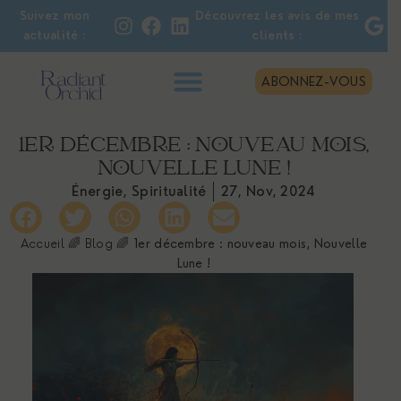
Suivez mon
Découvrez les avis de mes
actualité :
clients :
ABONNEZ-VOUS
1ER DÉCEMBRE : NOUVEAU MOIS,
NOUVELLE LUNE !
Énergie
,
Spiritualité
27, Nov, 2024
Accueil
🌈
Blog
🌈
1er décembre : nouveau mois, Nouvelle
Lune !